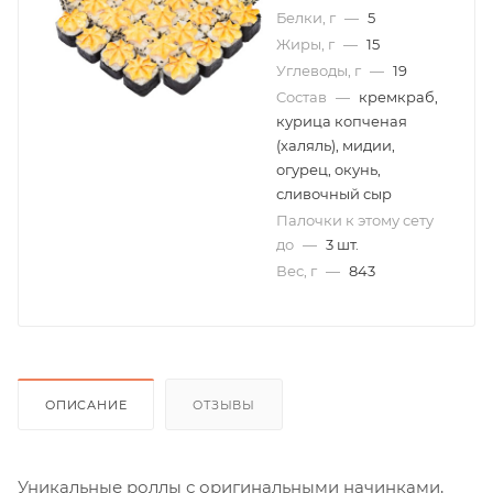
Белки, г
—
5
Жиры, г
—
15
Углеводы, г
—
19
Cостав
—
кремкраб,
курица копченая
(халяль), мидии,
огурец, окунь,
сливочный сыр
Палочки к этому сету
до
—
3 шт.
Вес, г
—
843
ОПИСАНИЕ
ОТЗЫВЫ
Уникальные роллы с оригинальными начинками,