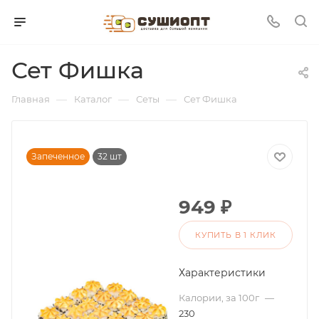
Сет Фишка
—
—
—
Главная
Каталог
Сеты
Сет Фишка
Запеченное
32 шт
949
₽
КУПИТЬ В 1 КЛИК
Характеристики
Калории, за 100г
—
230