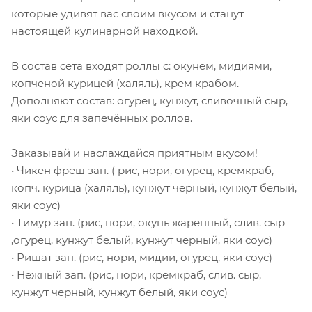
которые удивят вас своим вкусом и станут
настоящей кулинарной находкой.
В состав сета входят роллы с: окунем, мидиями,
копченой курицей (халяль), крем крабом.
Дополняют состав: огурец, кунжут, сливочный сыр,
яки соус для запечённых роллов.
Заказывай и наслаждайся приятным вкусом!
• Чикен фреш зап. ( рис, нори, огурец, кремкраб,
копч. курица (халяль), кунжут черный, кунжут белый,
яки соус)
• Тимур зап. (рис, нори, окунь жаренный, слив. сыр
,огурец, кунжут белый, кунжут черный, яки соус)
• Ришат зап. (рис, нори, мидии, огурец, яки соус)
• Нежный зап. (рис, нори, кремкраб, слив. сыр,
кунжут черный, кунжут белый, яки соус)