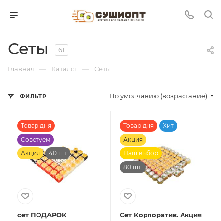
Сеты
61
—
—
Главная
Каталог
Сеты
По умолчанию (возрастание)
ФИЛЬТР
Товар дня
Товар дня
Хит
Советуем
Акция
Акция
40 шт
Наш выбор
80 шт.
сет ПОДАРОК
Сет Корпоратив. Акция