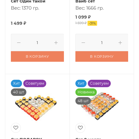
Сет Один такой
Вайб сет
Вес: 1370 гр.
Вес: 1666 гр.
1 099
₽
1 499
₽
1 599
₽
-
31
%
В КОРЗИНУ
В КОРЗИНУ
Хит
Советуем
Хит
Советуем
40 шт
Новинка
48 шт