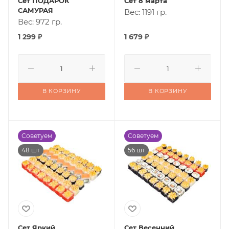
Сет ПОДАРОК
Сет 8 марта
САМУРАЯ
Вес: 1191 гр.
Вес: 972 гр.
1 299
₽
1 679
₽
В КОРЗИНУ
В КОРЗИНУ
Советуем
Советуем
48 шт
56 шт
Сет Яркий
Сет Весенний