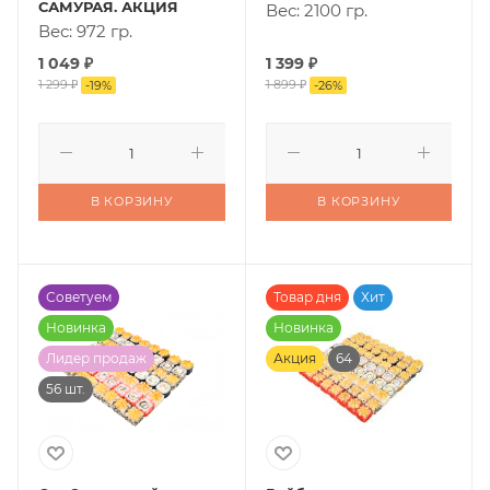
САМУРАЯ. АКЦИЯ
Вес: 2100 гр.
Вес: 972 гр.
1 049
₽
1 399
₽
1 299
₽
1 899
₽
-
19
%
-
26
%
В КОРЗИНУ
В КОРЗИНУ
Советуем
Товар дня
Хит
Новинка
Новинка
Лидер продаж
Акция
64
56 шт.