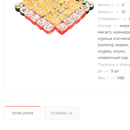
Белки, г
—
5
Жиры, г
—
12
Углеводы, г
—
Cостав
—
икра
масаго, кремкра
курица копчен
(халяль), мидии,
огурец, окунь,
сливочный сыр
Палочки к этому
до
—
3 шт.
Вес, г
—
1185
ОПИСАНИЕ
ОТЗЫВЫ (1)