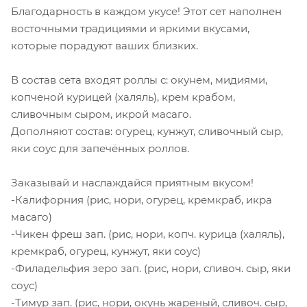
Благодарность в каждом укусе! Этот сет наполнен
восточными традициями и яркими вкусами,
которые порадуют ваших близких.
В состав сета входят роллы с: окунем, мидиями,
копченой курицей (халяль), крем крабом,
сливочным сыром, икрой масаго.
Дополняют состав: огурец, кунжут, сливочный сыр,
яки соус для запечённых роллов.
Заказывай и наслаждайся приятным вкусом!
-Калифорния (рис, нори, огурец, кремкраб, икра
масаго)
-Чикен фреш зап. (рис, нори, копч. курица (халяль),
кремкраб, огурец, кунжут, яки соус)
-Филадельфия зеро зап. (рис, нори, сливоч. сыр, яки
соус)
-Тимур зап. (рис, нори, окунь жареный, сливоч. сыр,