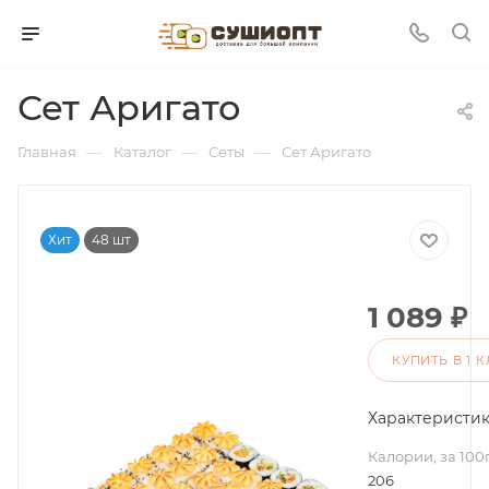
Сет Аригато
—
—
—
Главная
Каталог
Сеты
Сет Аригато
Хит
48 шт
1 089
₽
КУПИТЬ В 1 
Характеристи
Калории, за 100
206