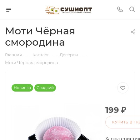
Моти Чёрная
смородина
—
—
—
Главная
Каталог
Десерты
Моти Чёрная смородина
Новинка
Сладкий
199
₽
КУПИТЬ В 1 
Характеристи