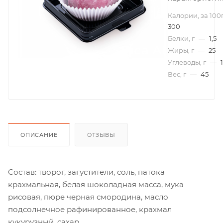
Калории, за 100
300
Белки, г
—
1,5
Жиры, г
—
25
Углеводы, г
—
Вес, г
—
45
ОПИСАНИЕ
ОТЗЫВЫ
Состав: творог, загустители, соль, патока
крахмальная, белая шоколадная масса, мука
рисовая, пюре черная смородина, масло
подсолнечное рафинированное, крахмал
кукурузный, сахар.